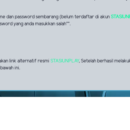
ame dan password sembarang (belum terdaftar di akun
STASIUN
sword yang anda masukkan salah"".
kan link alternatif resmi
STASIUNPLAY
, Setelah berhasil melaku
ibawah ini.