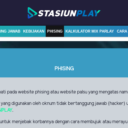
UNG JAWAB
KEBIJAKAN
PHISING
KALKULATOR MIX PARLAY
CARA
PHISING
ati pada website phising atau website palsu yang mengatas na
su yang digunakan oleh oknum tidak bertanggung jawab (hacker
NPLAY
.
 untuk menjebak korbannya dengan cara membujuk atau merayu 