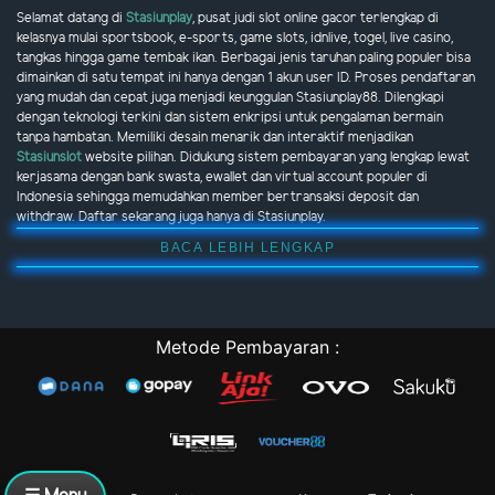
Selamat datang di
Stasiunplay
, pusat judi slot online gacor terlengkap di
kelasnya mulai sportsbook, e-sports, game slots, idnlive, togel, live casino,
tangkas hingga game tembak ikan. Berbagai jenis taruhan paling populer bisa
dimainkan di satu tempat ini hanya dengan 1 akun user ID. Proses pendaftaran
yang mudah dan cepat juga menjadi keunggulan Stasiunplay88. Dilengkapi
dengan teknologi terkini dan sistem enkripsi untuk pengalaman bermain
tanpa hambatan. Memiliki desain menarik dan interaktif menjadikan
Stasiunslot
website pilihan. Didukung sistem pembayaran yang lengkap lewat
kerjasama dengan bank swasta, ewallet dan virtual account populer di
Indonesia sehingga memudahkan member bertransaksi deposit dan
withdraw. Daftar sekarang juga hanya di Stasiunplay.
BACA LEBIH LENGKAP
Metode Pembayaran :