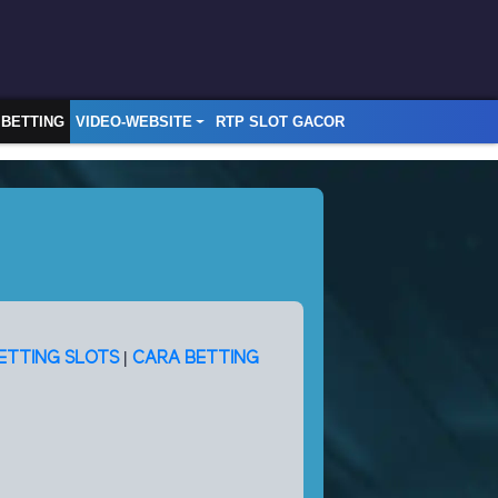
 BETTING
VIDEO-WEBSITE
RTP SLOT GACOR
ETTING SLOTS
|
CARA BETTING