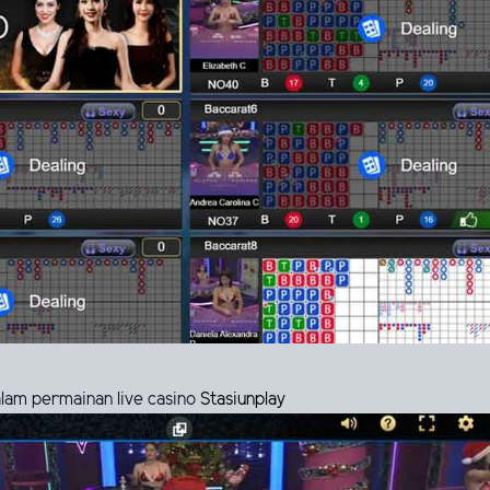
alam permainan live casino
Stasiunplay