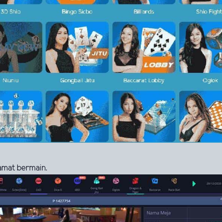
lamat bermain.