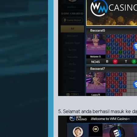
5. Selamat anda berhasil masuk ke d