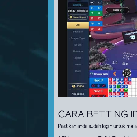
CARA BETTING I
Pastikan anda sudah login untuk mel