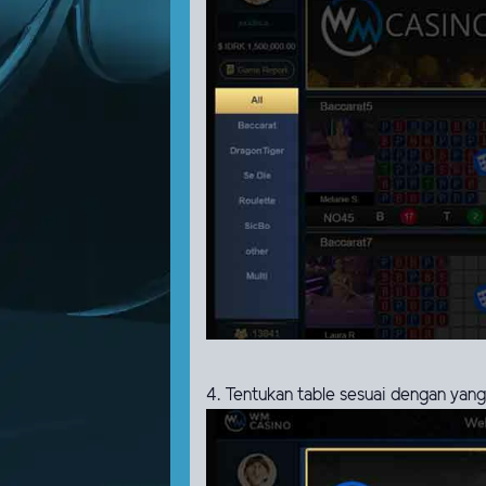
4. Tentukan table sesuai dengan yang