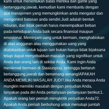
kami untuk menentukan batas mereka dari game yang 
bertanggung jawab, kemudian kami membantu dengan 
alat manajemen yang memungkinkan anda mengatur dan 
mengontrol batasan anda sendiri.Judi adalah bentuk 
hiburan, dan tidak pernah harus menempatkan beban 
pada kehidupan Anda baik secara finansial maupun 
emosional. Meminjam uang untuk bermain, menghabiskan 
di atas anggaran atau menggunakan uang yang 
dialokasikan untuk tujuan lain bukan hanya tidak bijaksana 
tetapi dapat menyebabkan masalah yang signifikan untuk 
Anda dan orang lain di sekitar Anda. Kami ingin Anda 
menikmati bermain di Stasiunplay, sehingga bertaruh 
bertanggung jawab dan bersenang-senang!APAKAH 
ANDA MEMILIKI MASALAH JUDI?Jika Anda merasa Anda 
mungkin memiliki masalah dengan perjudian Anda, 
tanyakan pada diri Anda pertanyaan-pertanyaan berikut:1. 
Apakah orang lain pernah mengkritik perjudian Anda?2. 
Apakah Anda pernah berbohong untuk menutupi jumlah 