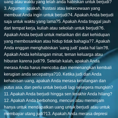
uang atau waktu yang telah anda habiskan untuk berjudi?
3. Argumen apakah, frustasi atau kekecewaan yang 
membuat Anda ingin untuk berjudi?4. Apakah Anda berjudi 
saja untuk waktu yang lama?5. Apakah Anda tinggal jauh 
dari tempat kerja, kuliah atau sekolah untuk berjudi?6. 
Apakah Anda berjudi untuk melarikan diri dari kehidupan 
yang membosankan atau hidup tidak bahagia?7. Apakah 
Anda enggan menghabiskan 'uang judi' pada hal lain?8. 
Apakah Anda kehilangan minat, teman keluarga atau 
hiburan karena judi?9. Setelah kalah, apakah Anda 
merasa Anda harus mencoba dan memenangkan kembali 
kerugian anda secepatnya?10. Ketika judi dan Anda 
kehabisan uang, apakah Anda merasa kehilangan dan 
putus asa, dan perlu untuk berjudi lagi sesegera mungkin?
11. Apakah Anda berjudi hingga sen terakhir Anda hilang?
12. Apakah Anda berbohong, mencuri atau meminjam 
hanya untuk mendapatkan uang untuk berjudi atau untuk 
membayar utang judi?13. Apakah Anda merasa depresi 