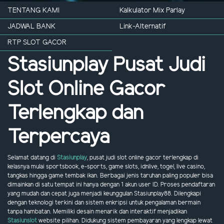
TENTANG KAMI
Kalkulator Mix Parlay
JADWAL BANK
Link-Alternatif
RTP SLOT GACOR
Stasiunplay Pusat Judi
Slot Online Gacor
Terlengkap dan
Terpercaya
Selamat datang di
Stasiunplay
, pusat judi slot online gacor terlengkap di
kelasnya mulai sportsbook, e-sports, game slots, idnlive, togel, live casino,
tangkas hingga game tembak ikan. Berbagai jenis taruhan paling populer bisa
dimainkan di satu tempat ini hanya dengan 1 akun user ID. Proses pendaftaran
yang mudah dan cepat juga menjadi keunggulan Stasiunplay88. Dilengkapi
dengan teknologi terkini dan sistem enkripsi untuk pengalaman bermain
tanpa hambatan. Memiliki desain menarik dan interaktif menjadikan
Stasiunslot
website pilihan. Didukung sistem pembayaran yang lengkap lewat