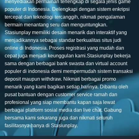
menyediakan permainan terlengkap di segala jenis game 
populer di Indonesia. Delengkapi dengan sistem enkripsi 
tercepat dan teknologi tercanggih, nikmati pengalaman 
bermain menantang seru dan menguntungkan. 
Stasiunplay memiliki desain menarik dan interaktif yang 
menjadikannya sebagai standar berkualitas situs judi 
online di Indonesia. Proses registrasi yang mudah dan 
cepat juga menjadi keunggulan kami.Stasiunplay bekerja 
sama dengan berbagai bank swasta dan virtual account 
populer di indonesia demi mempermudah sistem transaksi 
deposit maupun withdraw. Nikmati berbagai promo 
menarik yang kami bagikan setiap harinya. Dibantu oleh 
pusat bantuan dengan customer service ramah dan 
profesional yang siap membantu kapan saja lewat 
berbagai platform sosial media dan live chat. Gabung 
bersama kami sekarang juga dan nikmati seluruh 
fasilitasnya hanya di Stasiunplay.