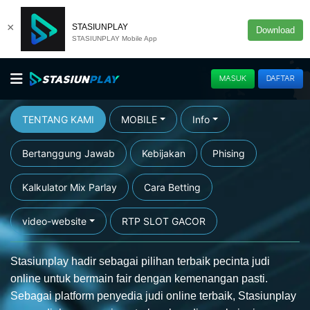
×
STASIUNPLAY
Download
STASIUNPLAY Mobile App
MASUK
DAFTAR
TENTANG KAMI
MOBILE
Info
Bertanggung Jawab
Kebijakan
Phising
Kalkulator Mix Parlay
Cara Betting
video-website
RTP SLOT GACOR
Stasiunplay hadir sebagai pilihan terbaik pecinta judi 
online untuk bermain fair dengan kemenangan pasti. 
Sebagai platform penyedia judi online terbaik, Stasiunplay 