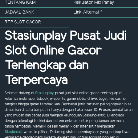
TENTANG KAMI
Kalkulator Mix Parlay
JADWAL BANK
Link-Alternatif
RTP SLOT GACOR
Stasiunplay Pusat Judi
Slot Online Gacor
Terlengkap dan
Terpercaya
Selamat datang di
Stasiunplay
, pusat judi slot online gacor terlengkap di
kelasnya mulai sportsbook, e-sports, game slots, idnlive, togel, live casino,
tangkas hingga game tembak ikan. Berbagai jenis taruhan paling populer bisa
dimainkan di satu tempat ini hanya dengan 1 akun user ID. Proses pendaftaran
yang mudah dan cepat juga menjadi keunggulan Stasiunplay88. Dilengkapi
dengan teknologi terkini dan sistem enkripsi untuk pengalaman bermain
tanpa hambatan. Memiliki desain menarik dan interaktif menjadikan
Stasiunslot
website pilihan. Didukung sistem pembayaran yang lengkap lewat
kerjasama dengan bank swasta, ewallet dan virtual account populer di