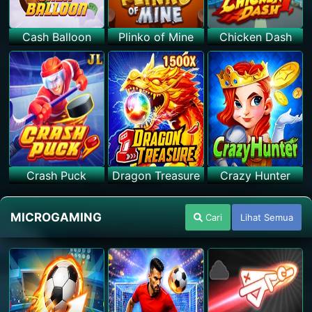
Cash Balloon
Plinko of Mine
Chicken Dash
Crash Puck
Dragon Treasure
Crazy Hunter
MICROGAMING
Cari
Lihat Semua