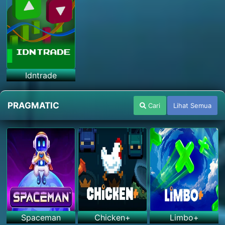
Idntrade
PRAGMATIC
Cari
Lihat Semua
Spaceman
Chicken+
Limbo+