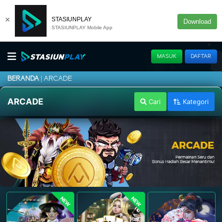
×
STASIUNPLAY
Download
STASIUNPLAY Mobile App
MASUK
DAFTAR
ARCADE
BERANDA
ARCADE
Cari
Kategori
NEW
NEW