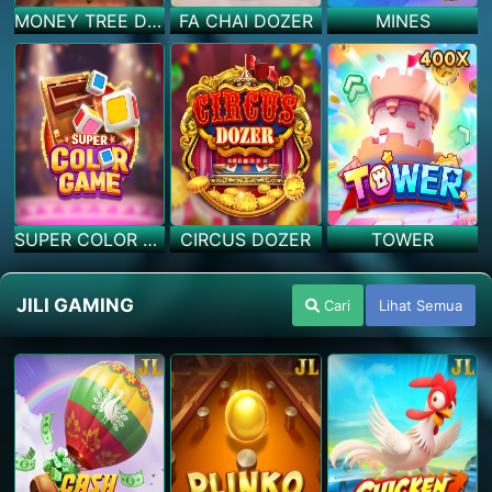
MONEY TREE DOZER
FA CHAI DOZER
MINES
SUPER COLOR GAME
CIRCUS DOZER
TOWER
JILI GAMING
Cari
Lihat Semua